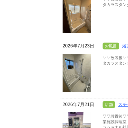
タカラスタン
2026年7月23日
浴
お風呂
▽▽改装後▽
タカラスタン
2026年7月21日
スチ
店舗
▽▽設置後▽
某施設調理室
ラショナル社