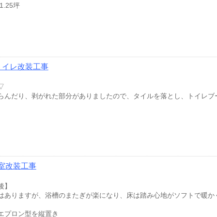
.25坪
トイレ改装工事
▽
らんだり、剥がれた部分がありましたので、タイルを落とし、トイレブ
室改装工事
後】
はありますが、浴槽のまたぎが楽になり、床は踏み心地がソフトで暖か
エプロン型を縦置き