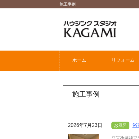
施工事例
ホーム
リフォーム
施工事例
2026年7月23日
浴
お風呂
▽▽改装後▽