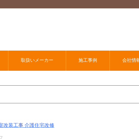
取扱いメーカー
施工事例
会社情
室改装工事 介護住宅改修
▽