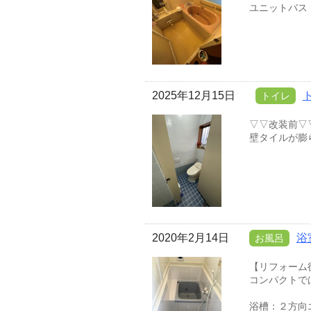
ユニットバス 1
2025年12月15日
トイレ
▽▽改装前▽
壁タイルが膨
2020年2月14日
浴
お風呂
【リフォーム
コンパクトで
浴槽：２方向