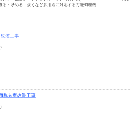
煮る・炒める・炊くなど多用途に対応する万能調理機
室改装工事
▽
面脱衣室改装工事
▽