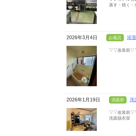
蒸す・焼く・
2026年3月4日
浴
お風呂
▽▽改装前▽
2026年1月19日
洗
洗面所
▽▽改装前▽
洗面脱衣室